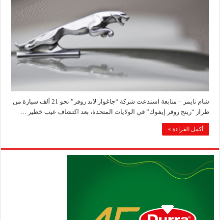
شام تايمز – متابعة استدعت شركة “جاغوار لاند روفر” نحو 21 ألف سيارة من
طراز “رينج روفر إيفوك” في الولايات المتحدة، بعد اكتشاف عيب خطير …
أكمل القراءة »