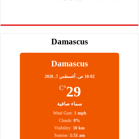
Damascus
Damascus
10:02 ص,
أغسطس 7, 2026
29
°C
سماء صافية
Wind Gust:
1 mph
Clouds:
0%
Visibility:
10 km
Sunrise:
5:51 am