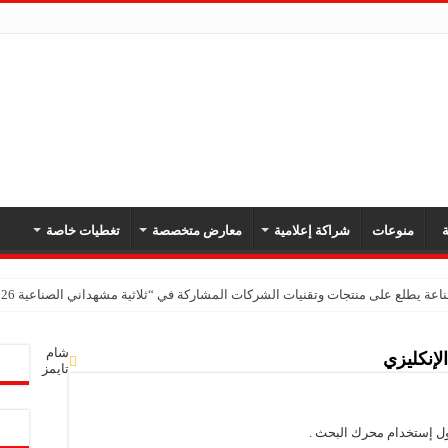
ة
منوعات
شراكة إعلامية
معارض متخصصة
تغطيات خاصة
اعة يطلع على منتجات وتقنيات الشركات المشاركة في “ثلاثية مشهداني الصناعية 2026” بدمشق
شام
لإنكليزي
تايمز
ول إستخدام محرك البحث .