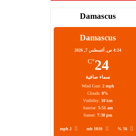
Damascus
Damascus
4:24 ص,
أغسطس 7, 2026
24
°C
سماء صافية
Wind Gust:
2 mph
Clouds:
0%
Visibility:
10 km
Sunrise:
5:51 am
Sunset:
7:30 pm
2 mph
1010 mb
56 %