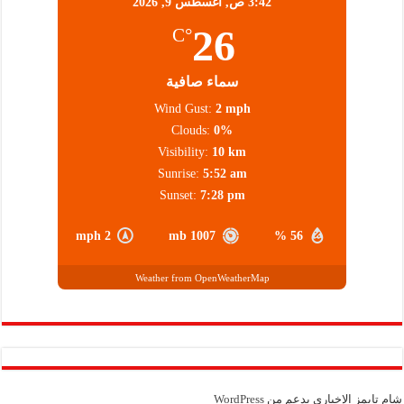
3:42 ص,
أغسطس 9, 2026
26
°C
سماء صافية
Wind Gust:
2 mph
Clouds:
0%
Visibility:
10 km
Sunrise:
5:52 am
Sunset:
7:28 pm
2 mph
1007 mb
56 %
Weather from OpenWeatherMap
شام تايمز الإخباري بدعم من
WordPress