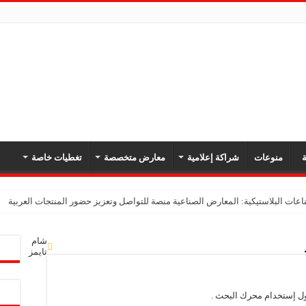
ة
منوعات
شراكة إعلامية
معارض متخصصة
تغطيات خاصة
ات البلاستيكية: المعارض الصناعية منصة للتواصل وتعزيز حضور المنتجات العربية
 البلاستيك: المعارض المتخصصة فرصة لتعزيز التعاون ورفد السوق السورية بمنتجات ص
شام
تايمز
: مشاركتنا الأولى في معرض مشهداني تعكس ثقتنا بمستقبل الصناعة السورية
معارض التخصصية تبرز إمكانيات الصناعة المحلية وتدعم مرحلة إعادة الإعمار
ول إستخدام محرك البحث .