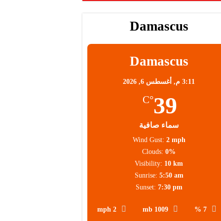
محلية
Damascus
Damascus
3:11 م,
أغسطس 6, 2026
39
°C
سماء صافية
Wind Gust:
2 mph
Clouds:
0%
Visibility:
10 km
Sunrise:
5:50 am
Sunset:
7:30 pm
2 mph
1009 mb
7 %