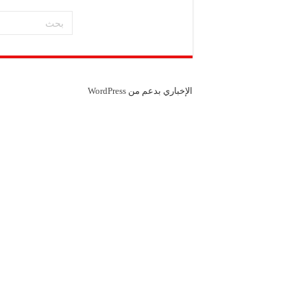
شركة “كاربوباتش”: الم
شركة “جالكسي أوتوميش
شركة “علاء دعبول للكيم
الإخباري بدعم من
WordPress