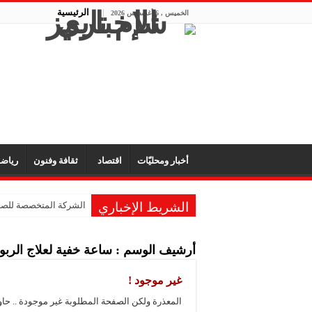
الرئيسية
الخميس , 6 أغسطس 2026
أخبار ومحليّات
اقتصاد
ثقافة وفنون
رياض
الشريط الإخباري
الشركة المتخصصة للصناع
الشركة العربية لصناعة
أرشيف الوسم :
ساعة خفية لعلاج الربو
شركة “KMP” للصناعات البلاستيكية: المعارض تفتح آفاق التعاون والتعريف بجودة المنتج السوري
شركة “فيرتيكس ماكينا”
غير موجود !
شركة “سوريا بلاست”: ال
المعذرة ولكن الصفحة المطلوبة غير موجودة .. حا