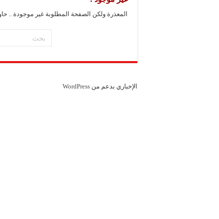
شركة “سوريا بلاست”: ال
المعذرة ولكن الصفحة المطلوبة غير موجودة .. حا
شركة “كاربوباتش”: الم
شركة “جالكسي أوتوميش
الإخباري بدعم من
WordPress