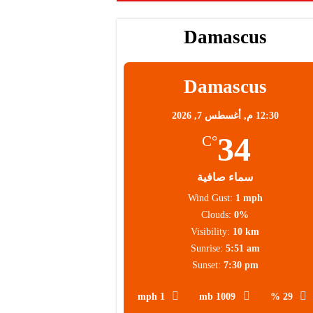
Damascus
محلية
Damascus
12:30 م,
أغسطس 7, 2026
34
°C
سماء صافية
Wind Gust:
1 mph
Clouds:
0%
Visibility:
10 km
Sunrise:
5:51 am
Sunset:
7:30 pm
1 mph
1009 mb
29 %