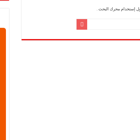
معارض التخصصية تبرز إمكانيات الصناعة المحلية وتدعم مرحلة إعادة الإعمار
ول إستخدام محرك البحث .
عرض منصة لتعزيز الشراكات ودعم الصناعات البلاستيكية السورية
ن”: المعارض المتخصصة تساهم في دعم الصناعة السورية وتعزيز حضور المنتجات ال