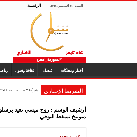
الرئيسية
السبت , 8 أغسطس 2026
أخبار ومحليّات
اقتصاد
ثقافة وفنون
رياض
شركة “SI Pharma Lux”: مشاركتنا في المعرض عززت التواصل مع الشركاء المحليين والدوليين
الشريط الإخباري
أرشيف الوسم :
روح ميسي تعيد برشلون
ميونيخ تسقط اليوفي
غير موجود !