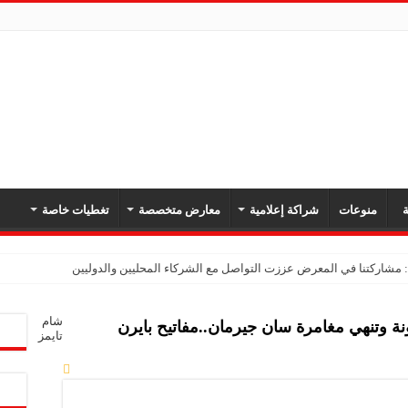
ة
منوعات
شراكة إعلامية
معارض متخصصة
تغطيات خاصة
شام
ة وتنهي مغامرة سان جيرمان..مفاتيح بايرن
تايمز