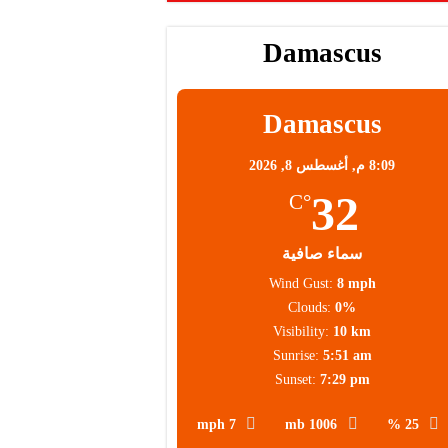
Damascus
Damascus
8:09 م,
أغسطس 8, 2026
32
°C
سماء صافية
Wind Gust:
8 mph
Clouds:
0%
Visibility:
10 km
Sunrise:
5:51 am
Sunset:
7:29 pm
7 mph
1006 mb
25 %