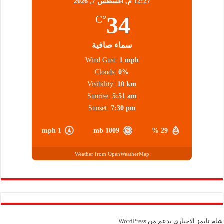
12:27 م,
أغسطس 7, 2026
34
°C
سماء صافية
Wind Gust:
1 mph
Clouds:
0%
Visibility:
10 km
Sunrise:
5:51 am
Sunset:
7:30 pm
1 mph
1009 mb
29 %
Weather from OpenWeatherMap
شام تايمز الإخباري بدعم من
WordPress