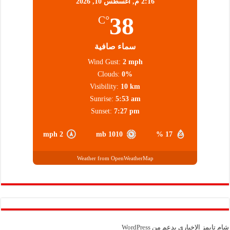
2:16 م,
أغسطس 10, 2026
38
°C
سماء صافية
Wind Gust:
2 mph
Clouds:
0%
Visibility:
10 km
Sunrise:
5:53 am
Sunset:
7:27 pm
2 mph
1010 mb
17 %
Weather from OpenWeatherMap
شام تايمز الإخباري بدعم من
WordPress