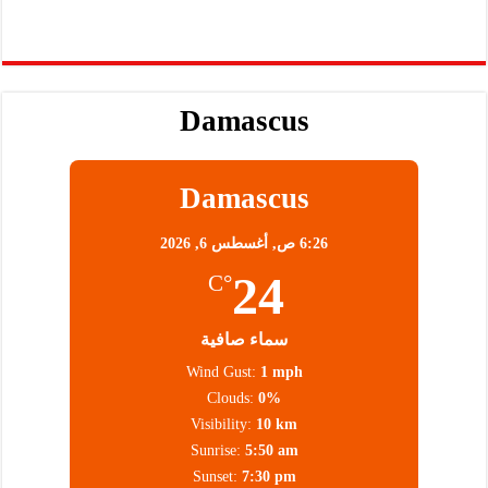
Damascus
Damascus
6:26 ص,
أغسطس 6, 2026
24
°C
سماء صافية
Wind Gust:
1 mph
Clouds:
0%
Visibility:
10 km
Sunrise:
5:50 am
Sunset:
7:30 pm