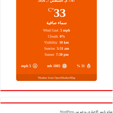
7:07 م,
أغسطس 7, 2026
33
°C
سماء صافية
Wind Gust:
5 mph
Clouds:
0%
Visibility:
10 km
Sunrise:
5:51 am
Sunset:
7:30 pm
5 mph
1005 mb
31 %
Weather from OpenWeatherMap
شام تايمز الإخباري بدعم من
WordPress