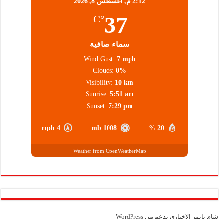
2:12 م,
أغسطس 8, 2026
37
°C
سماء صافية
Wind Gust:
7 mph
Clouds:
0%
Visibility:
10 km
Sunrise:
5:51 am
Sunset:
7:29 pm
4 mph
1008 mb
20 %
Weather from OpenWeatherMap
شام تايمز الإخباري بدعم من
WordPress