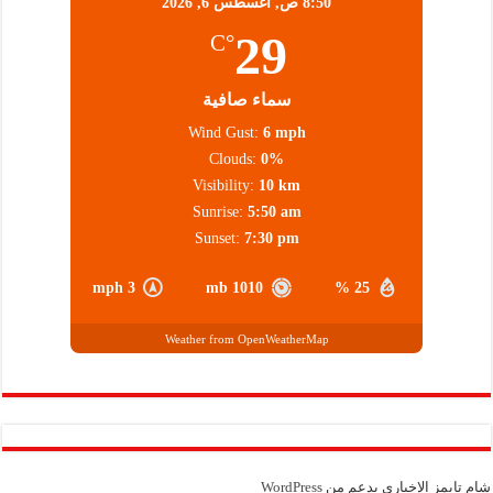
8:50 ص,
أغسطس 6, 2026
29
°C
سماء صافية
Wind Gust:
6 mph
Clouds:
0%
Visibility:
10 km
Sunrise:
5:50 am
Sunset:
7:30 pm
3 mph
1010 mb
25 %
Weather from OpenWeatherMap
شام تايمز الإخباري بدعم من
WordPress