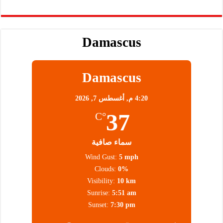
Damascus
Damascus
4:20 م,
أغسطس 7, 2026
37
°C
سماء صافية
Wind Gust:
5 mph
Clouds:
0%
Visibility:
10 km
Sunrise:
5:51 am
Sunset:
7:30 pm