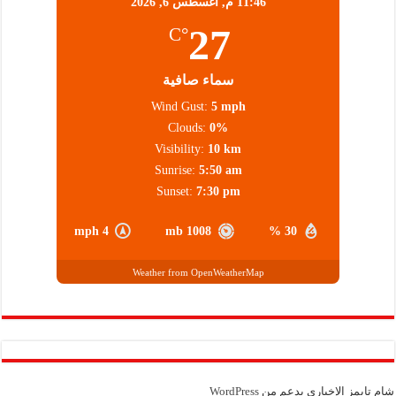
11:46 م,
أغسطس 6, 2026
27
°C
سماء صافية
Wind Gust:
5 mph
Clouds:
0%
Visibility:
10 km
Sunrise:
5:50 am
Sunset:
7:30 pm
4 mph
1008 mb
30 %
Weather from OpenWeatherMap
شام تايمز الإخباري بدعم من
WordPress