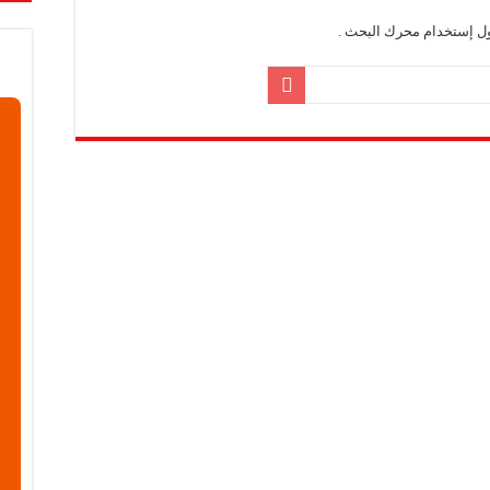
عاقده مع الموهبة البلجيكية جيسي بيسيو
ول إستخدام محرك البحث .
الأربعاء الـ 5 من آب 2026
الدولي للشعر تستعرض مسيرة “سعاد الصباح” ودورها الثقافي