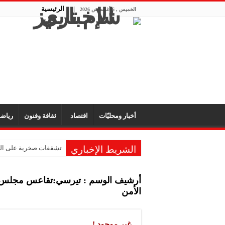
الرئيسية
الخميس , 6 أغسطس 2026
أخبار ومحليّات
اقتصاد
ثقافة وفنون
رياض
الشريط الإخباري
تشققات صخرية على الم
“الفركتوز” قد يعزز انت
أرشيف الوسم :
تيرسي:تقاعس مجلس ال
تقنية روسية جديدة تكش
الأمن
الهلال يواجه النصر الس
اجتماع طارئ للفيفا في
غير موجود !