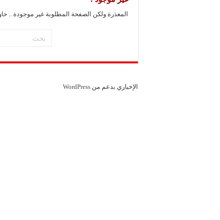
رسمياً.. برشلونة يعلن ت
المعذرة ولكن الصفحة المطلوبة غير موجودة .. حا
المفكرة الثقافية في سوريا ليوم 
ندوة في مهرجان دمشق 
الإخباري بدعم من
WordPress