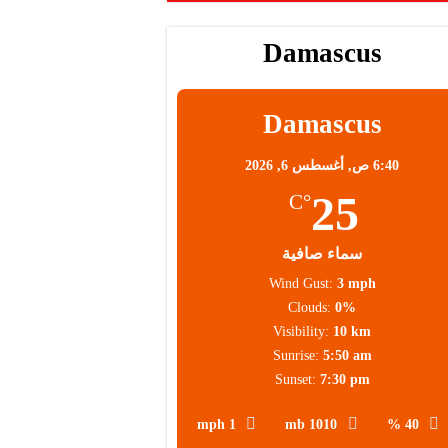
Damascus
Damascus
6:40 ص,
أغسطس 6, 2026
25
°C
سماء صافية
Wind Gust:
3 mph
Clouds:
0%
Visibility:
10 km
Sunrise:
5:50 am
Sunset:
7:30 pm
1 mph
1010 mb
40 %