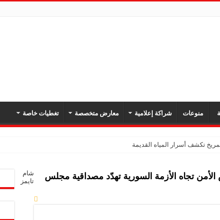
ة
منوعات
شراكة إعلامية
معارض متخصصة
تغطيات خاصة
ريخ تكشف أسرار المياه القديمة
شار سرطان المبيض بعد العلاج الكيميائي
شام
أمن تجاه الأزمة السورية تهدّد مصداقية مجلس
ف تسربات الغاز وتدعم سلامة شبكات النقل
تايمز
عودي في نهائي بطولة اتحاد غرب آسيا للأندية لكرة القدم للسيدات
 المغرب