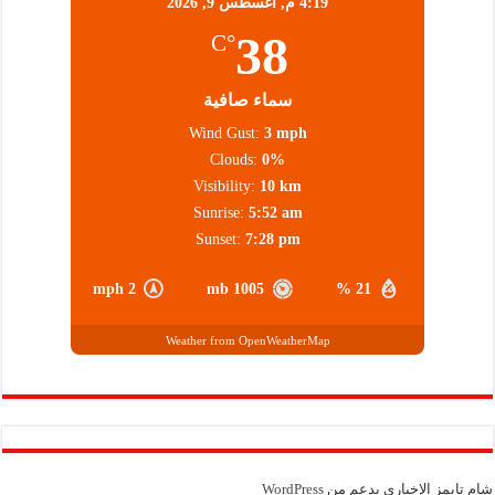
4:19 م,
أغسطس 9, 2026
38
°C
سماء صافية
Wind Gust:
3 mph
Clouds:
0%
Visibility:
10 km
Sunrise:
5:52 am
Sunset:
7:28 pm
2 mph
1005 mb
21 %
Weather from OpenWeatherMap
شام تايمز الإخباري بدعم من
WordPress