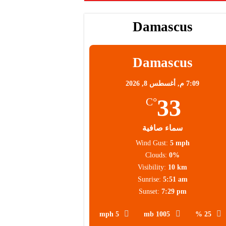
 عالية
Damascus
 العملاء
Damascus
7:09 م,
أغسطس 8, 2026
33
°C
سماء صافية
Wind Gust:
5 mph
Clouds:
0%
Visibility:
10 km
Sunrise:
5:51 am
Sunset:
7:29 pm
5 mph
1005 mb
25 %