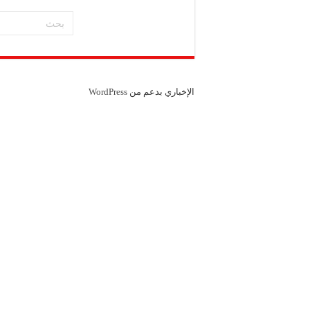
مشروع “شموع زينة”: ال
مجموعة “العملاق” الصن
شركة “دلجين قلب الحيا
الإخباري بدعم من
WordPress