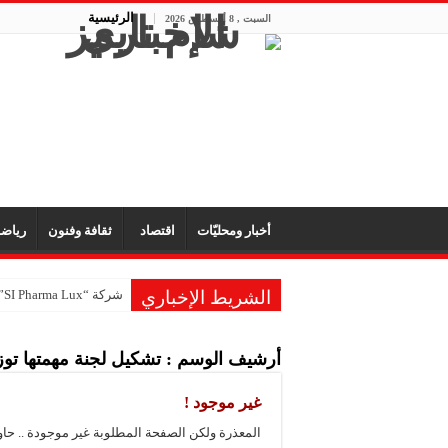
الرئيسية
السبت , 8 أغسطس 2026
أخبار ومحليّات
اقتصاد
ثقافة وفنون
رياض
الشريط الإخباري
شركة “SI Pharma Lux”: مشاركتنا في المعرض عززت التواصل مع الشركاء المحليين والدوليين
شركة صابون “الملك”: ا
أرشيف الوسم :
تشكيل لجنة مهمتها ت
مكتب “الأمانة” للتجهيز
شركة “تاميكو”: مستمرون
غير موجود !
شركة “سيرال”: مشاركتنا
المعذرة ولكن الصفحة المطلوبة غير موجودة .. حا