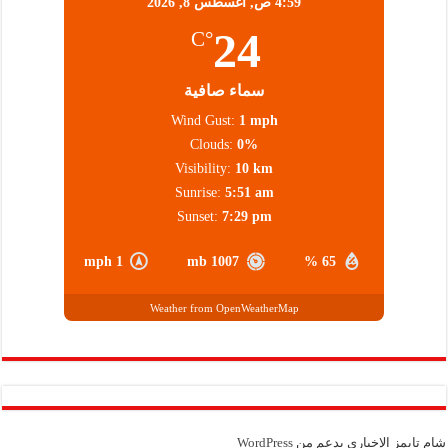
4:59 ص,
أغسطس 8, 2026
24
°C
سماء صافية
Wind Gust:
1 mph
Clouds:
0%
Visibility:
10 km
Sunrise:
5:51 am
Sunset:
7:29 pm
1 mph
1007 mb
65 %
Weather from OpenWeatherMap
شام تايمز الإخباري بدعم من
WordPress