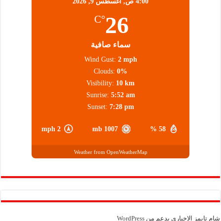
4:00 ص,
أغسطس 9, 2026
26
°C
سماء صافية
Wind Gust:
2 mph
Clouds:
0%
Visibility:
10 km
Sunrise:
5:52 am
Sunset:
7:28 pm
2 mph
1007 mb
58 %
Weather from OpenWeatherMap
شام تايمز الإخباري بدعم من
WordPress