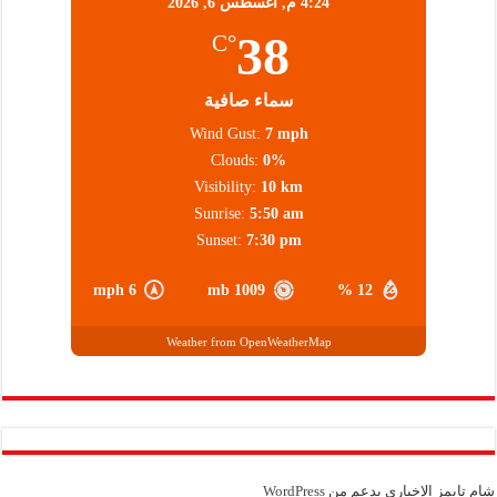
4:24 م,
أغسطس 6, 2026
38
°C
سماء صافية
Wind Gust:
7 mph
Clouds:
0%
Visibility:
10 km
Sunrise:
5:50 am
Sunset:
7:30 pm
6 mph
1009 mb
12 %
Weather from OpenWeatherMap
شام تايمز الإخباري بدعم من
WordPress