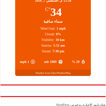
12:26 م,
أغسطس 7, 2026
34
°C
سماء صافية
Wind Gust:
1 mph
Clouds:
0%
Visibility:
10 km
Sunrise:
5:51 am
Sunset:
7:30 pm
1 mph
1009 mb
29 %
Weather from OpenWeatherMap
شام تايمز الإخباري بدعم من
WordPress