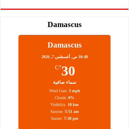
Damascus
Damascus
10:48 ص,
أغسطس 7, 2026
30
°C
سماء صافية
Wind Gust:
3 mph
Clouds:
0%
Visibility:
10 km
Sunrise:
5:51 am
Sunset:
7:30 pm