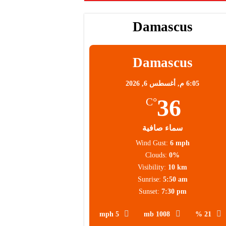
Damascus
محلية
Damascus
6:05 م,
أغسطس 6, 2026
36
°C
سماء صافية
Wind Gust:
6 mph
Clouds:
0%
Visibility:
10 km
Sunrise:
5:50 am
Sunset:
7:30 pm
5 mph
1008 mb
21 %