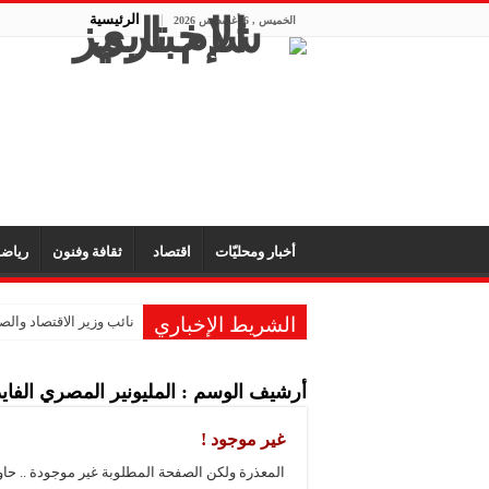
الرئيسية
الخميس , 6 أغسطس 2026
أخبار ومحليّات
اقتصاد
ثقافة وفنون
رياض
الشريط الإخباري
نائب وزير الاقتصاد والصن
الشركة المتخصصة للصناع
أرشيف الوسم :
المليونير المصري الفاي
الشركة العربية لصناعة
شركة “KMP” للصناعات البلاستيكية: المعارض تفتح آفاق التعاون والتعريف بجودة المنتج السوري
غير موجود !
شركة “فيرتيكس ماكينا”
المعذرة ولكن الصفحة المطلوبة غير موجودة .. حا