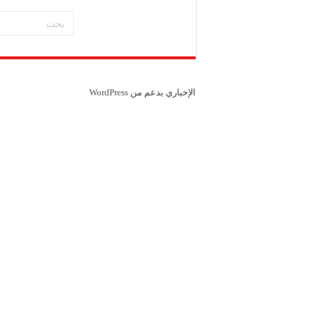
شركة “سوريا بلاست”: ال
شركة “كاربوباتش”: الم
شركة “جالكسي أوتوميش
الإخباري بدعم من
WordPress