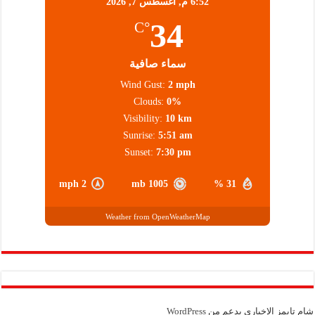
6:52 م,
أغسطس 7, 2026
34
°C
سماء صافية
Wind Gust:
2 mph
Clouds:
0%
Visibility:
10 km
Sunrise:
5:51 am
Sunset:
7:30 pm
2 mph
1005 mb
31 %
Weather from OpenWeatherMap
شام تايمز الإخباري بدعم من
WordPress