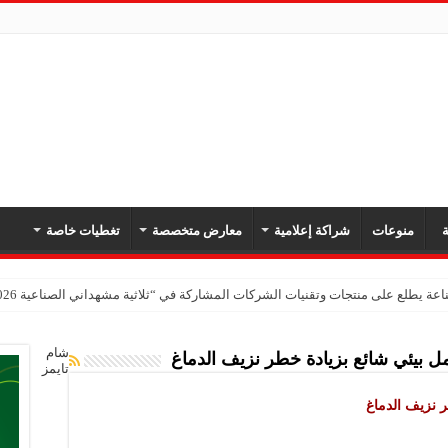
ة
منوعات
شراكة إعلامية
معارض متخصصة
تغطيات خاصة
عة يطلع على منتجات وتقنيات الشركات المشاركة في “ثلاثية مشهداني الصناعية 2026” بدمشق
شام
 بيئي شائع بزيادة خطر نزيف الدماغ
تايمز
 نزيف الدماغ