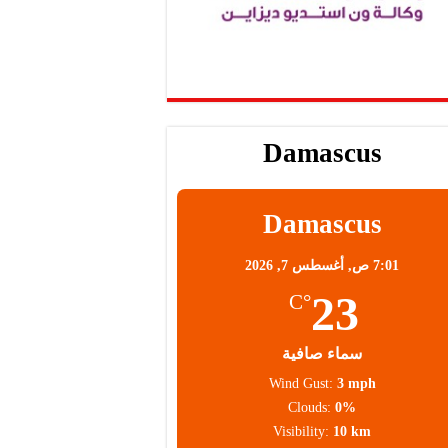
Damascus
Damascus
7:01 ص,
أغسطس 7, 2026
23
°C
سماء صافية
Wind Gust:
3 mph
Clouds:
0%
Visibility:
10 km