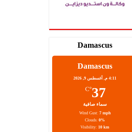
Damascus
Damascus
4:11 م,
أغسطس 9, 2026
37
°C
سماء صافية
Wind Gust:
7 mph
Clouds:
0%
Visibility:
10 km