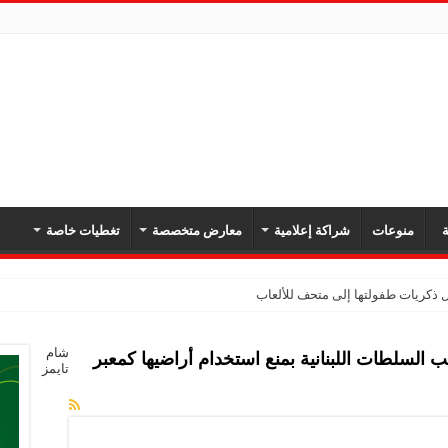
ة
منوعات
شراكة إعلامية
معارض متخصصة
تغطيات خاصة
شام
ب السلطات اللبنانية بمنع استخدام أراضيها كمعبر
تايمز