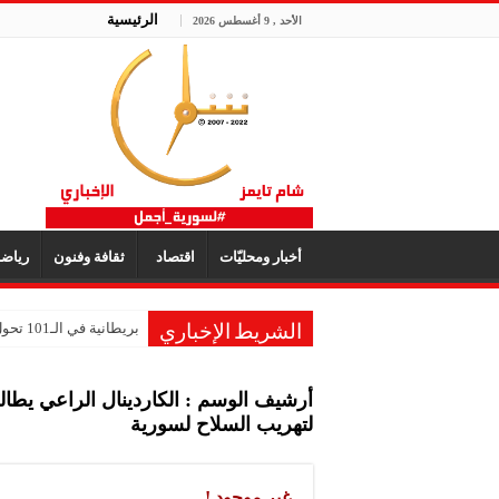
الرئيسية
الأحد , 9 أغسطس 2026
أخبار ومحليّات
اقتصاد
ثقافة وفنون
رياض
بريطانية في الـ101 تحول ذكريات طفولتها إلى متحف للألعاب
الشريط الإخباري
أرشيف الوسم :
الكاردينال الراعي يطال
لتهريب السلاح لسورية
غير موجود !