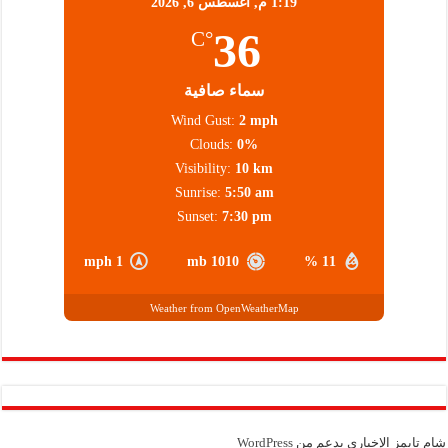
1:19 م,
أغسطس 6, 2026
36
°C
سماء صافية
Wind Gust:
2 mph
Clouds:
0%
Visibility:
10 km
Sunrise:
5:50 am
Sunset:
7:30 pm
1 mph
1010 mb
11 %
Weather from OpenWeatherMap
شام تايمز الإخباري بدعم من
WordPress