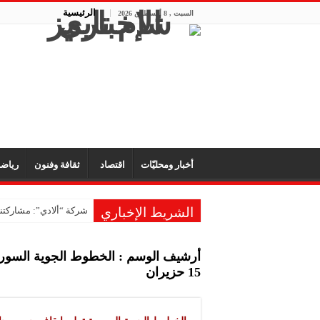
الرئيسية
السبت , 8 أغسطس 2026
أخبار ومحليّات
اقتصاد
ثقافة وفنون
رياض
الشريط الإخباري
شركة “ألادي”: مشاركتنا
شركة “أوبيكو” للبلاست
أرشيف الوسم :
الخطوط الجوية السورية
مشروع “رونق مهنا”: ال
15 حزيران
معمل “أكسجين نبك”: ال
شركة “ريبال”: شاركنا 