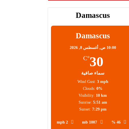
Damascus
Damascus
10:00 ص,
أغسطس 8, 2026
30
°C
سماء صافية
Wind Gust:
3 mph
Clouds:
0%
Visibility:
10 km
Sunrise:
5:51 am
Sunset:
7:29 pm
2 mph
1007 mb
46 %