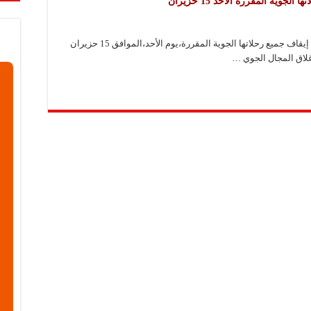
وية المقررة الأحد 15 حزيران
قابضة”: المعرض يشكل فرصة للقاء أصحاب الاختصاص وصناع القرار
ركتنا في المعرض تهدف إلى الترويج للموقع وتعزيز حضوره الإعلامي
شام تايمز- متابعة أعلنت الخطوط الجوية السورية إيقاف جميع رحلاتها الجوية المقررة،يوم الأحد،الموافق 15 حزيران
دات الصناعية”: شاركنا بالمعرض لدعم مرحلة إعادة الإعمار في سوريا