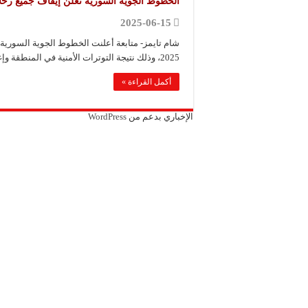
الخطوط الجوية السورية تعلن إيقاف جميع رحلاتها الج
مجموعة “عمر الطيب ال
2025-06-15
موقع “نيوز بيردز”: مشا
شركة “قمم الجودة للمع
2025، وذلك نتيجة التوترات الأمنية في المنطقة وإغلاق المجال الجوي …
أكمل القراءة »
الإخباري بدعم من
WordPress