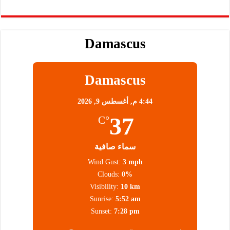
Damascus
Damascus
4:44 م,
أغسطس 9, 2026
37
°C
سماء صافية
Wind Gust:
3 mph
Clouds:
0%
Visibility:
10 km
Sunrise:
5:52 am
Sunset:
7:28 pm