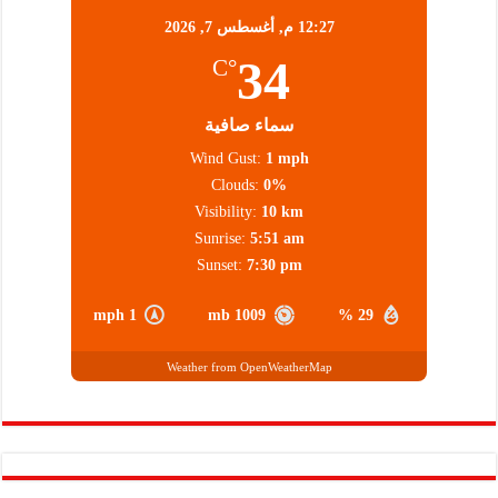
12:27 م,
أغسطس 7, 2026
34
°C
سماء صافية
Wind Gust:
1 mph
Clouds:
0%
Visibility:
10 km
Sunrise:
5:51 am
Sunset:
7:30 pm
1 mph
1009 mb
29 %
Weather from OpenWeatherMap