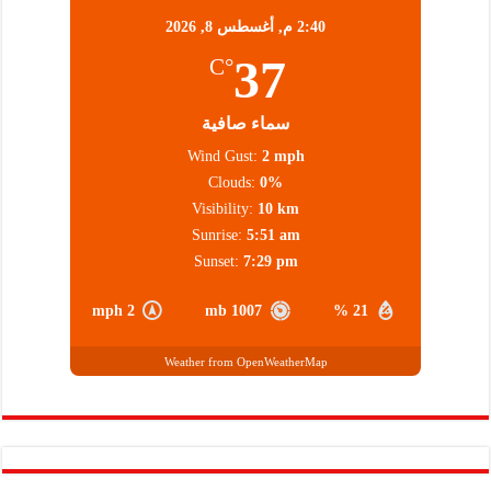
2:40 م,
أغسطس 8, 2026
37
°C
سماء صافية
Wind Gust:
2 mph
Clouds:
0%
Visibility:
10 km
Sunrise:
5:51 am
Sunset:
7:29 pm
2 mph
1007 mb
21 %
Weather from OpenWeatherMap