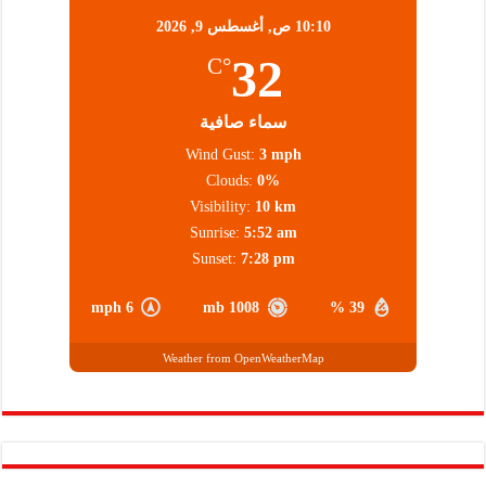
10:10 ص,
أغسطس 9, 2026
32
°C
سماء صافية
Wind Gust:
3 mph
Clouds:
0%
Visibility:
10 km
Sunrise:
5:52 am
Sunset:
7:28 pm
6 mph
1008 mb
39 %
Weather from OpenWeatherMap