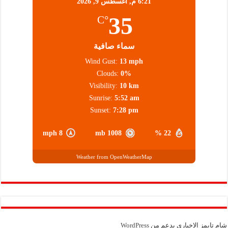
6:21 م,
أغسطس 9, 2026
35
°C
سماء صافية
Wind Gust:
13 mph
Clouds:
0%
Visibility:
10 km
Sunrise:
5:52 am
Sunset:
7:28 pm
8 mph
1008 mb
22 %
Weather from OpenWeatherMap
شام تايمز الإخباري بدعم من
WordPress