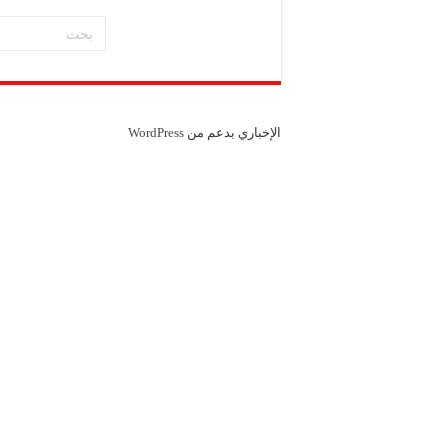
شركة “SI Pharma Lux”: مشاركتنا في المعرض عززت التواصل مع الشركاء المحليين والدوليين
شركة صابون “الملك”: ا
مكتب “الأمانة” للتجهيز
الإخباري بدعم من
WordPress