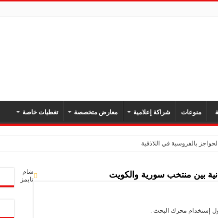
ة
منوعات
شراكة إعلامية
معارض متخصصة
تغطيات خاصة
لحواجز بالفروسية في اللاذقية
 كأس إفريقيا وتتأهل إلى مونديال السيدات
شام
لثانية بين منتخب سورية والكويت
ثاني في كأس الرابطة الإنكليزية
تايمز
ه مع “بيليغريني”
نج السريع في حمص
ول إستخدام محرك البحث .