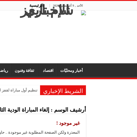
الرئيسية
الأحد , 9 أغسطس 2026
أخبار ومحليّات
اقتصاد
ثقافة وفنون
رياض
الشريط الإخباري
تنظيم أول مباراة لقفز ا
الجزائر تبلغ نصف نهائي
أرشيف الوسم :
إلغاء المباراة الودية ا
وست هام يتأهل للدور ال
رسمياً.. روما يجدد تعاقد
غير موجود !
بطولة تنشيطية للشطر
المعذرة ولكن الصفحة المطلوبة غير موجودة .. حا