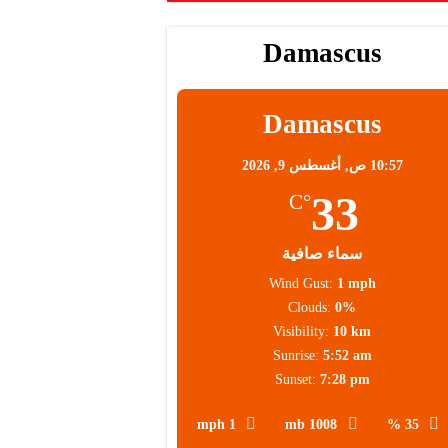
Damascus
Damascus
10:57 ص,
أغسطس 9, 2026
33
°C
سماء صافية
Wind Gust:
1 mph
Clouds:
0%
Visibility:
10 km
Sunrise:
5:52 am
Sunset:
7:28 pm
1 mph
1008 mb
35 %