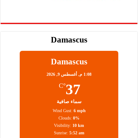
Damascus
Damascus
1:08 م,
أغسطس 9, 2026
37
°C
سماء صافية
Wind Gust:
6 mph
Clouds:
0%
Visibility:
10 km
Sunrise:
5:52 am