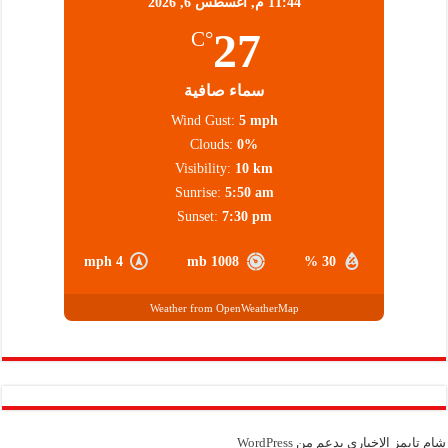
11:44 م,
أغسطس 6, 2026
27
°C
سماء صافية
Wind Gust:
5 mph
Clouds:
0%
Visibility:
10 km
Sunrise:
5:50 am
Sunset:
7:30 pm
4 mph
1008 mb
30 %
Weather from OpenWeatherMap
شام تايمز الإخباري بدعم من
WordPress