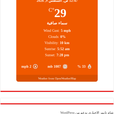
12:47 ص,
أغسطس 9, 2026
29
°C
سماء صافية
Wind Gust:
5 mph
Clouds:
0%
Visibility:
10 km
Sunrise:
5:52 am
Sunset:
7:28 pm
2 mph
1007 mb
33 %
Weather from OpenWeatherMap
شام تايمز الإخباري بدعم من
WordPress