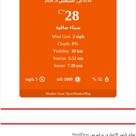
8:10 ص,
أغسطس 9, 2026
28
°C
سماء صافية
Wind Gust:
2 mph
Clouds:
0%
Visibility:
10 km
Sunrise:
5:52 am
Sunset:
7:28 pm
3 mph
1009 mb
52 %
Weather from OpenWeatherMap
شام تايمز الإخباري بدعم من
WordPress