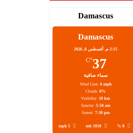
محلية
Damascus
Damascus
2:15 م,
أغسطس 6, 2026
37
°C
سماء صافية
Wind Gust:
6 mph
Clouds:
0%
Visibility:
10 km
Sunrise:
5:50 am
Sunset:
7:30 pm
5 mph
1010 mb
8 %