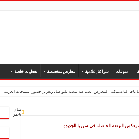
ة
منوعات
شراكة إعلامية
معارض متخصصة
تغطيات خاصة
ات البلاستيكية: المعارض الصناعية منصة للتواصل وتعزيز حضور المنتجات العربية
 البلاستيك: المعارض المتخصصة فرصة لتعزيز التعاون ورفد السوق السورية بمنتجات ص
شام
تايمز
: مشاركتنا الأولى في معرض مشهداني تعكس ثقتنا بمستقبل الصناعة السورية
معارض التخصصية تبرز إمكانيات الصناعة المحلية وتدعم مرحلة إعادة الإعمار