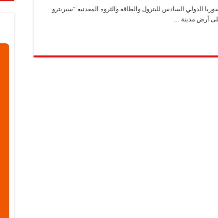
عرض منصة لتعزيز الشراكات ودعم الصناعات البلاستيكية السورية
ريا الدولي السادس للبترول والطاقة والثروة المعدنية “سيربترو
ن”: المعارض المتخصصة تساهم في دعم الصناعة السورية وتعزيز حضور المنتجات ال
اويات”: نحرص على توفير مواد أولية عالية الجودة لدعم الصناعة المحلية