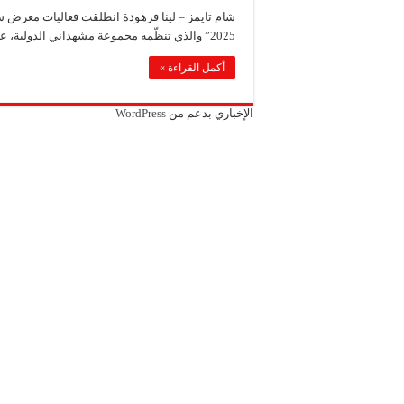
شركة “كاربوباتش”: الم
شام تايمز – لينا فرهودة انطلقت فعاليات معرض سو
شركة “جالكسي أوتوميش
2025” والذي تنظّمه مجموعة مشهداني الدولية، على أرض مدينة …
شركة “علاء دعبول للكيم
أكمل القراءة »
الإخباري بدعم من
WordPress