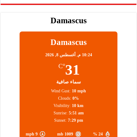
Damascus
Damascus
10:24 م,
أغسطس 8, 2026
31
°C
سماء صافية
Wind Gust:
10 mph
Clouds:
0%
Visibility:
10 km
Sunrise:
5:51 am
Sunset:
7:29 pm
9 mph
1009 mb
24 %