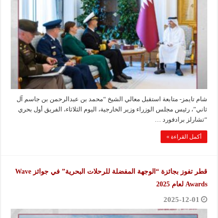
شام تايمز- متابعة استقبل معالي الشيخ “محمد بن عبدالرحمن بن جاسم آل
ثاني”، رئيس مجلس الوزراء وزير الخارجية، اليوم الثلاثاء، الفريق أول بحري
“تشارلز برادفورد …
أكمل القراءة »
قطر تفوز بجائزة “الوجهة المفضلة للرحلات البحرية” في جوائز Wave
Awards لعام 2025
2025-12-01