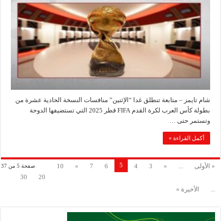
شام تايمز – متابعة تنطلق غدا “الإثنين” منافسات النسخة الحادية عشرة من
بطولة كأس العرب لكرة القدم FIFA قطر 2025 التي تستضيفها الدوحة
وتستمر حتى …
أكمل القراءة »
5
« الأولى
...
«
3
4
6
7
»
10
صفحة 5 من 37
30
20
...
الأخيرة »