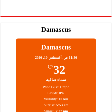
Damascus
Damascus
11:36 ص,
أغسطس 10, 2026
32
°C
سماء صافية
Wind Gust:
1 mph
Clouds:
0%
Visibility:
10 km
Sunrise:
5:53 am
Sunset:
7:27 pm