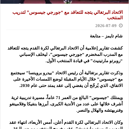
الاتحاد البرتغالي يتجه للتعاقد مع “جورجي جيسوس” لتدريب
المنتخب
2026-07-09
شام تايمز – متابعة
كشفت تقارير إعلامية أن الاتحاد البرتغالي لكرة القدم يتجه للتعاقد
مع المدرب المخضرم “جورجي جيسوس”، ليخلف الإسباني
“روبرتو مارتينيث” في قيادة المنتخب الأول.
وذكرت تقارير برتغالية أن رئيس الاتحاد “بيدرو بروينسا” سيجتمع
مع “جيسوس” خلال الأيام المقبلة لوضع اللمسات الأخيرة على
الاتفاق، الذي يُرجّح أن يفضي إلى عقد يمتد حتى عام 2030.
ويمتلك “جيسوس” البالغ من العمر 71 عاماً، مسيرة تدريبية ثرية
أشرف خلالها على عدد من الأندية الكبرى، أبرزها بنفيكا وفلامينغو
وفنربهتشه والهلال والنصر.
وكان الاتحاد البرتغالي لكرة القدم أعلن، أمس الأربعاء، انتهاء عقد
المدرب “روبرتو مارتينيث”، عقب خروج المنتخب من دور الـ16