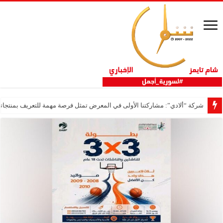
شركة “ألادي”: مشاركتنا الأولى في المعرض تمثل فرصة مهمة للتعريف بمنتجاتنا