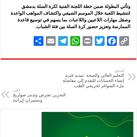
وتأتي البطولة ضمن خطة اللجنة الفنية لكرة السلة بدمشق
لتنشيط اللعبة خلال ‏الموسم الصيفي واكتشاف المواهب الواعدة
وصقل مهارات اللاعبين واللاعبات بما ‏يسهم في توسيع قاعدة
الممارسة وتعزيز حضور كرة السلة بين فئة الشباب.‏
S
E
Te
W
P
T
F
C
h
m
le
h
ri
wi
ac
o
ar
ai
gr
at
nt
tt
eb
p
e
l
a
s
er
oo
y
السابق
التعليم العالي والصحة: تمديد فترة
m
A
k
Li
إنشاء الحسابات للتقدم إلى مفاضلة
ملء الشواغر لخريجي الطب
p
n
التالي
البحرين تعترض وتدمر صواريخ
p
k
ومسيراتٍ إيرانية