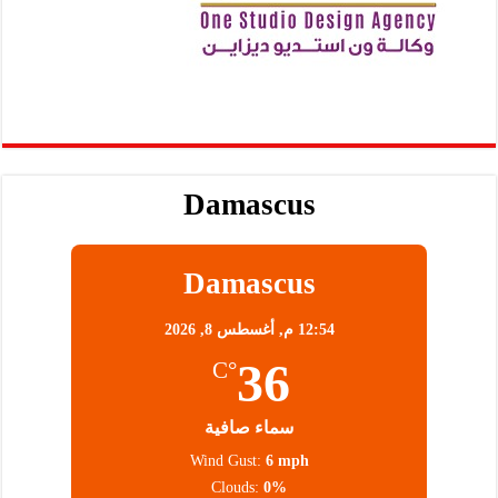
Damascus
Damascus
12:54 م,
أغسطس 8, 2026
36
°C
سماء صافية
Wind Gust:
6 mph
Clouds:
0%