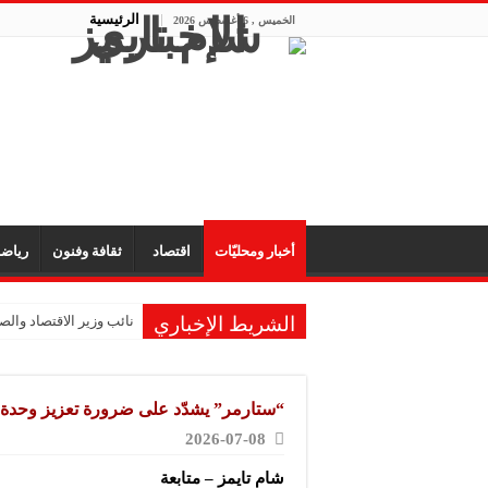
الرئيسية
الخميس , 6 أغسطس 2026
أخبار ومحليّات
اقتصاد
ثقافة وفنون
رياض
الشريط الإخباري
نائب وزير الاقتصاد والصن
“ستارمر” يشدّد على ضرورة تعزيز وحدة ال
2026-07-08
شام تايمز – متابعة