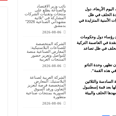
نائب وزير الاقتصاد
ليوم الأربعاء، دول
والصناعة يطلع على
منتجات وتقنيات الشركات
حدة الحلف في ظل
المشاركة في “ثلاثية
ت الأمنية المتزايدة في
مشهداني الصناعية 2026”
بدمشق
2026-08-06
ع رؤساء دول وحكومات
ة الـ 36 للحلف المنعقدة في العاصمة التركية
الشركة المتخصصة
للصناعات البلاستيكية:
الحلف في ظل تصاعد
المعارض الصناعية منصة
للتواصل وتعزيز حضور
المنتجات العربية
 نظهر، وحدة الناتو
2026-08-06
في هذه القمة”.
الشركة العربية لصناعة
البلاستيك: المعارض
ة السادسة والثلاثين
المتخصصة فرصة لتعزيز
ا بعد قمة إسطنبول
التعاون ورفد السوق
السورية بمنتجات صناعية
يشهدها الحلف والبيئة
متطورة
2026-08-06