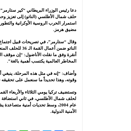
دعا رئيس الوزراء البريطاني “كير ستارمر”، ا
حلف شمال الأطلسي (الناتو) إلى تعزيز و
استمرار الحرب الروسية الأوكرانية والتطورا
مضيق هرمز.
وقال “ستارمر”، في تصريحات قبيل اجتما
الناتو ضمن أعمال القم
أنقرة وفق ما نقلت الأناضول: “إن موقف 
المخاطر العالمية يكتسب أهمية بالغة”.
وأضاف: “إنه في مثل هذه المرحلة، ينبغي أن
وقوته، وهذا تحديداً ما سنعمل على تحقيقه 
وتستضيف تركيا يومي الثلاثاء والأربعاء القم
لحلف شمال الأطلسي، في ثاني استضافة له
عام 2004، وسط تحديات أمنية متصاعدة 
الأمنية الدولية.