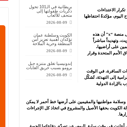
على طلب على الكهرباء هذا العام وسط موجة حر
بريطانية في الـ101 تحول
 تكرار الاعتداءات
ذكريات طفولتها إلى
متحف للألعاب
ح اليوم، مؤكدةً احتفاظها
ابات يسهم بشكل متزايد في تلوث الهواء الذي تتعرض له الحوامل
2026-08-09
وأكدت وزارة الخارجية الكويتية في بيان على منصة “x” أن هذه
الكويت وسلطنة عمان
تؤكدان أهمية تعزيز أمن
يت، وتهديداً مباشراً
المنطقة وحرية الملاحة
مين على أراضيها،
2026-08-09
اق الأمم المتحدة وقرار
إندونيسيا تغلق متنزه جبل
برومو بسبب حريق الغابات
ءات السافرة، في الوقت
2026-08-09
امية إلى التهدئة، تُشكّل
بالإرادة الدولية
وسلامة مواطنيها والمقيمين على أرضها خط أحمر لا يمكن
ة الكويت بحقها الأصيل والمشروع في اتخاذ كل الإجراءات
ارها.
ي أعلنت في وقت سابق اليوم، عن تصدّي دفاعاتها الجوية