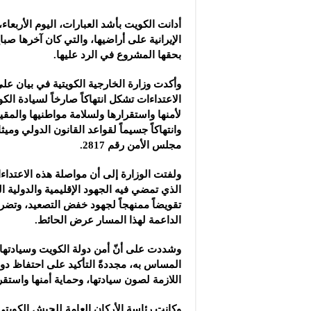
كوريا الجنوبية تسجل أ
أدانت الكويت بأشد العبارات، اليوم الأربعاء،
سعر الذهب يرتفع 150 ليرة في السوق السورية‎ ‎
الإيرانية على أراضيها، والتي كان آخرها صبا
دراسة: دخان حرائق الغ
بحقها المشروع في الرد عليها.
الاعتداءات تشكل انتهاكاً صارخاً لسيادة الكو
لأمنها واستقرارها ولسلامة مواطنيها والمقي
وانتهاكاً جسيماً لقواعد القانون الدولي وميث
مجلس الأمن رقم 2817.
ولفتت الوزارة إلى أن مواصلة هذه الاعتدا
الذي تمضي فيه الجهود الإقليمية والدولية الر
تقويضاً ممنهجاً لجهود خفض التصعيد، وتضرب 
الداعمة لهذا المسار عرض الحائط.
وشددت على أنّ أمن دولة الكويت وسيادتها 
المساس به، مجددةً التأكيد على احتفاظ دول
اللازمة لصون سيادتها، وحماية أمنها واستقر
وكانت رئاسة الأركان العامة للجيش الكويت