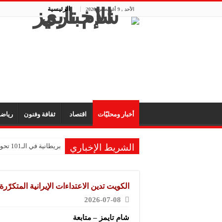
الرئيسية
الأحد , 9 أغسطس 2026
أخبار ومحليّات
اقتصاد
ثقافة وفنون
رياض
الشريط الإخباري
بريطانية في الـ101 تحول ذكريات طفولتها إلى متحف للألعاب
الكويت وسلطنة عمان تؤ
إندونيسيا تغلق متنزه ج
الكويت تدين الاعتداءات الإيرانية المتكرّر
اليمن يدين استهداف نا
2026-07-08
إعادة ضخ مياه الشرب إلى 
شام تايمز – متابعة