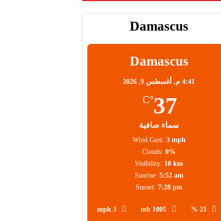
Damascus
Damascus
4:41 م,
أغسطس 9, 2026
37
°C
سماء صافية
Wind Gust:
3 mph
Clouds:
0%
Visibility:
10 km
Sunrise:
5:52 am
Sunset:
7:28 pm
3 mph
1005 mb
21 %