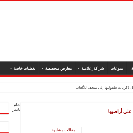
ة
منوعات
شراكة إعلامية
معارض متخصصة
تغطيات خاصة
كدان أهمية تعزيز أمن المنطقة وحرية الملاحة
شام
بل برومو بسبب حريق الغابات
تايمز
ة على أراضيها
قلة نفط إماراتية في مضيق هرمز
قطاع حوايج ذياب شامية في دير الزور بعد انقطاع دام 12 عاماً
مقالات مشابهة