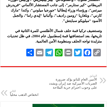
البريطاني “كير ستارمر”، إلى جانب المستشار الألماني “فريدرش
ميرتس”، ورؤساء وزراء إيطاليا “جورجيا ميلوني”، وكندا “مارك
كارني”، وبلغاريا “رومين راديف”، وألبانيا “إيدي راما”، والجبل
الأسود “ميلويكو سبايتش”.
وتستضيف تركيا قمة حلف شمال الأطلسي للمرة الثانية في
تاريخها، بعد استضافتها قمة إسطنبول عام 2004، في ظل تحديات
متزايدة تواجه الحلف ومنظومة الأمن العالمية.
S
E
Te
W
P
T
F
C
h
m
le
h
ri
wi
ac
o
ar
ai
gr
at
nt
tt
eb
p
e
l
a
s
er
oo
y
السابق
الأمين العام للناتو يؤكد ضرورة
m
A
k
Li
الضربات الأميركية ضد إيران ويشدد
على وجوب احترام حرية الملاحة
p
n
التالي
انخفاض الذهب محلياً
p
k