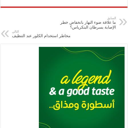
ar
ai
gr
at
nt
tt
eb
p
e
l
a
s
er
oo
y
السابق
ما علاقة ضوء النهار بانخفاض خطر
m
A
k
Li
الإصابة بسرطان البنكرياس؟
التالي
p
n
مخاطر استخدام الكلور عند التنظيف
p
k