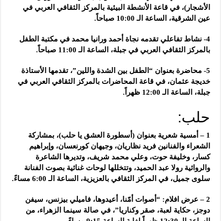
الأشجار)، في قاعة الأنشطة البيئية بالمركز الثقافي العربي في
عين الشرقية، الساعة الـ 10:00 صباحاً.
4- نشاط تفاعلي تقدمه نجاة أحمد ورانيا محمد في مكتبة الطفل
بالمركز الثقافي العربي في جبلة، الساعة الـ 11:00 صباحاً.
5- محاضرة بعنوان “الطفل بين الشدة واللين”، تقدمها الأستاذة
خديجة عثمان، في قاعة المحاضرات بالمركز الثقافي العربي في
جبلة، الساعة الـ 12:00 ظهراً.
حلب:
1 – أمسية شعرية بعنوان (أسطورة العشق يا حلب)، بمشاركة
الشعراء والفنانين فريد نظاريان، وجيهان كورنعسان، وإبراهيم
كسار، وخليفة حوت، وعلي محمد شريف، وتديرها الشاعرة
والروائية رولا عبد الحميد، وتتخللها لوحات غنائية بصوت الفنانة
سلوى جميل، في المركز الثقافي بالعزيزية، الساعة الـ 6:00 مساءً.
2 – عرض افلام: “أصوات أمّنا، أعيدوها، فاميلي بيزنس، سيفن
دوجز، حكاية لعبة، صقر وكناريا”، في صالة سينما الزهراء، من
الساعة الـ 12:30 ظهراً لغاية الساعة 9:15 مساءً.