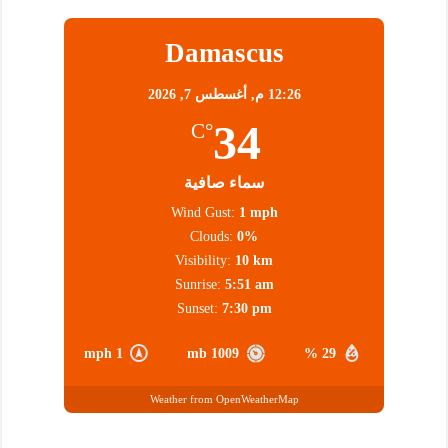
Damascus
12:26 م,
أغسطس 7, 2026
34
°C
سماء صافية
Wind Gust:
1 mph
Clouds:
0%
Visibility:
10 km
Sunrise:
5:51 am
Sunset:
7:30 pm
1 mph
1009 mb
29 %
Weather from OpenWeatherMap