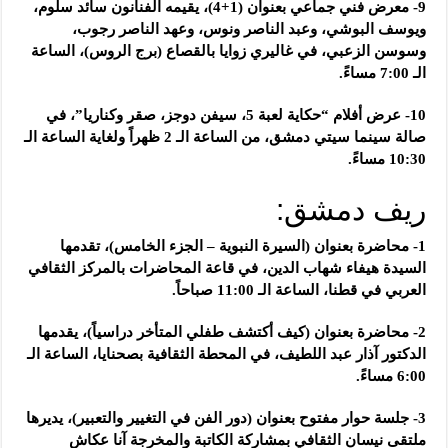
9- معرض فني جماعي بعنوان (1+4)، يقيمه الفنانون سائد سلوم،
ويوسف البوشي، وعبد الناصر ونوس، وعهد الناصر رجوب،
وسوسن الزعبي، في غاليري زوايا بالقصاع (برج الروس)، الساعة
الـ 7:00 مساءً.
10- عرض أفلام “حكاية لعبة 5، سيفن دوجز، صقر وكناريا”، في
صالة سينما سيتي دمشق، من الساعة الـ 2 ظهراً ولغاية الساعة الـ
10:30 مساءً.
ريف دمشق:
1- محاضرة بعنوان (السيرة النبوية – الجزء الخامس)، تقدمها
السيدة هيفاء شهاب الدين، في قاعة المحاضرات بالمركز الثقافي
العربي في قطنا، الساعة الـ 11:00 صباحاً.
2- محاضرة بعنوان (كيف أكتشف طفلي المتأخر دراسياً)، يقدمها
الدكتور آذار عبد اللطيف، في المحطة الثقافية بصحنايا، الساعة الـ
6:00 مساءً.
3- جلسة حوار مفتوح بعنوان (دور الفن في التغيير والتعبير)، يديرها
ملتقى نيسان الثقافي بمشاركة الكاتبة والمخرجة آنا عكاش