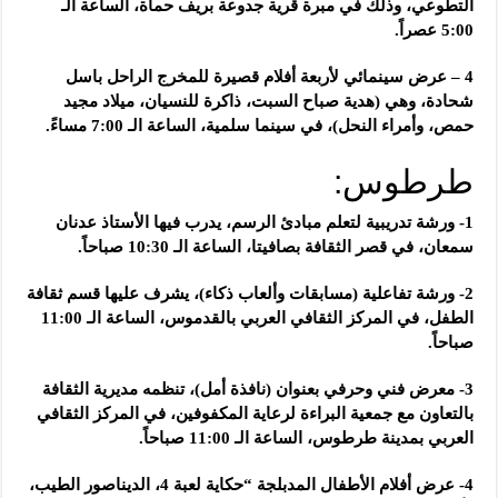
التطوعي، وذلك في مبرة قرية جدوعة بريف حماة، الساعة الـ
5:00 عصراً.
4 – عرض سينمائي لأربعة أفلام قصيرة للمخرج الراحل باسل
شحادة، وهي (هدية صباح السبت، ذاكرة للنسيان، ميلاد مجيد
حمص، وأمراء النحل)، في سينما سلمية، الساعة الـ 7:00 مساءً.
طرطوس:
1- ورشة تدريبية لتعلم مبادئ الرسم، يدرب فيها الأستاذ عدنان
سمعان، في قصر الثقافة بصافيتا، الساعة الـ 10:30 صباحاً.
2- ورشة تفاعلية (مسابقات وألعاب ذكاء)، يشرف عليها قسم ثقافة
الطفل، في المركز الثقافي العربي بالقدموس، الساعة الـ 11:00
صباحاً.
3- معرض فني وحرفي بعنوان (نافذة أمل)، تنظمه مديرية الثقافة
بالتعاون مع جمعية البراءة لرعاية المكفوفين، في المركز الثقافي
العربي بمدينة طرطوس، الساعة الـ 11:00 صباحاً.
4- عرض أفلام الأطفال المدبلجة “حكاية لعبة 4، الديناصور الطيب،