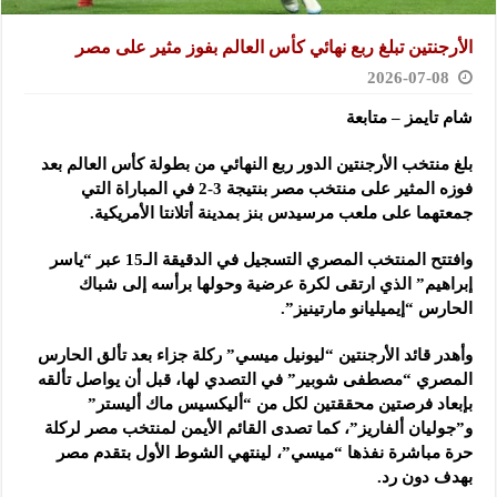
الأرجنتين تبلغ ربع نهائي كأس العالم بفوز مثير على مصر
2026-07-08
شام تايمز – متابعة
بلغ منتخب الأرجنتين الدور ربع النهائي من بطولة كأس العالم بعد
فوزه المثير على منتخب مصر بنتيجة 3-2 في المباراة ‏التي
جمعتهما على ملعب مرسيدس بنز بمدينة أتلانتا الأمريكية.
وافتتح المنتخب المصري التسجيل في الدقيقة الـ15 عبر “ياسر
إبراهيم” الذي ارتقى لكرة عرضية وحولها برأسه إلى شباك
‏الحارس “إيميليانو مارتينيز”.
وأهدر قائد الأرجنتين “ليونيل ميسي” ركلة جزاء بعد تألق الحارس
المصري “مصطفى شوبير” في التصدي لها، قبل أن يواصل ‏تألقه
بإبعاد فرصتين محققتين لكل من “أليكسيس ماك أليستر”
و”جوليان ألفاريز”، كما تصدى القائم الأيمن لمنتخب مصر لركلة
‏حرة مباشرة نفذها “ميسي”، لينتهي الشوط الأول بتقدم مصر
بهدف دون رد.