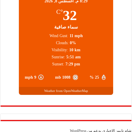
8:29 م,
أغسطس 8, 2026
32
°C
سماء صافية
Wind Gust:
11 mph
Clouds:
0%
Visibility:
10 km
Sunrise:
5:51 am
Sunset:
7:29 pm
9 mph
1008 mb
25 %
Weather from OpenWeatherMap
شام تايمز الإخباري بدعم من
WordPress