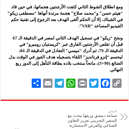
ومع انطلاق الشوط الثاني كثفت الأرجنتين هجماتها، في حين قاد
“هيثم حسن” و”محمد صلاح” هجمة مرتدة أنهاها “مصطفى ‏زيكو”
في الشباك، إلا أن الحكم ألغى الهدف بعد الرجوع إلى تقنية حكم
الفيديو المساعد “VAR”.
ونجح “زيكو” في تسجيل الهدف الثاني لمصر في الدقيقة الـ 67
قبل أن تقلص الأرجنتين الفارق عبر “كريستيان روميرو” في
‏الدقيقة الـ 79، ثم أدرك “ميسي” التعادل في الدقيقة الـ 84،
ليحسم “إنزو فرنانديز” اللقاء بتسجيله هدف الفوز في الوقت بدل
‏الضائع (90+3)، مانحاً منتخب بلاده بطاقة التأهل إلى الدور ربع
النهائي.
S
E
Te
W
P
T
F
C
h
m
le
h
ri
wi
ac
o
ar
ai
gr
at
nt
tt
eb
p
e
l
a
s
er
oo
y
السابق
صناعة دمشق وريفها تبحث مع
m
A
k
Li
السفير البحريني تعزيز التعاون
الصناعي والفرص الاستثمارية