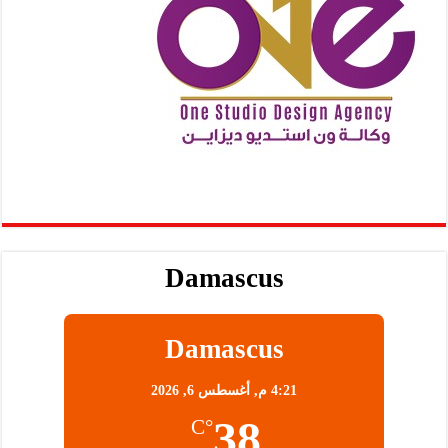
Damascus
Damascus
4:21 م,
أغسطس 6, 2026
38
°C