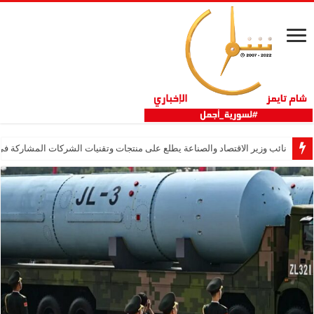
نائب وزير الاقتصاد والصناعة يطلع على منتجات وتقنيات الشركات المشاركة في “ثلاثية 