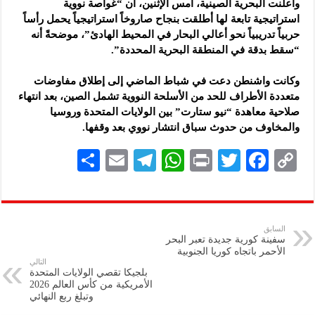
وأعلنت البحرية الصينية، أمس الإثنين، أن “غواصة نووية
استراتيجية تابعة ‏لها أطلقت بنجاح صاروخاً استراتيجياً يحمل رأساً
حربياً تدريبياً نحو أعالي ‏البحار في المحيط الهادئ”، موضحةً أنه
“سقط بدقة في المنطقة البحرية ‏المحددة”.‏
‏ ‏
وكانت واشنطن دعت في شباط الماضي إلى إطلاق مفاوضات
متعددة ‏الأطراف للحد من الأسلحة النووية تشمل الصين، بعد انتهاء
صلاحية ‏معاهدة “نيو ستارت” بين الولايات المتحدة وروسيا
والمخاوف من حدوث ‏سباق انتشار نووي بعد وقفها.‏
S
E
Te
W
P
T
F
C
h
m
le
h
ri
wi
ac
o
ar
ai
gr
at
nt
tt
eb
p
e
l
a
s
er
oo
y
السابق
سفينة كورية جديدة تعبر البحر
m
A
k
Li
الأحمر باتجاه كوريا الجنوبية
التالي
p
n
بلجيكا تقصي الولايات المتحدة
الأمريكية من كأس العالم 2026
p
k
وتبلغ ربع النهائي