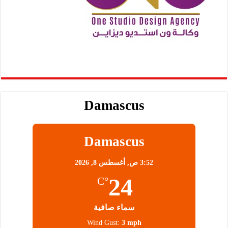
Damascus
Damascus
3:52 ص,
أغسطس 8, 2026
24
°C
سماء صافية
Wind Gust:
3 mph