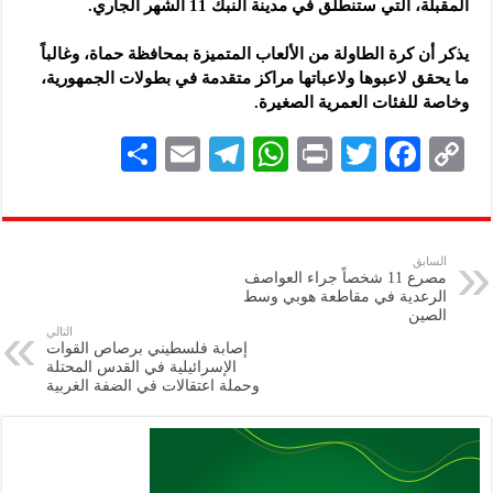
المقبلة، التي ستنطلق في مدينة النبك 11 الشهر الجاري.
يذكر أن كرة الطاولة من الألعاب المتميزة بمحافظة حماة، وغالباً
ما يحقق لاعبوها ولاعباتها مراكز متقدمة في بطولات الجمهورية،
وخاصة للفئات العمرية الصغيرة.
S
E
Te
W
P
T
F
C
h
m
le
h
ri
wi
ac
o
ar
ai
gr
at
nt
tt
eb
p
e
l
a
s
er
oo
y
السابق
مصرع 11 شخصاً جراء العواصف
m
A
k
Li
الرعدية في مقاطعة هوبي وسط
الصين
p
n
التالي
إصابة فلسطيني برصاص القوات
p
k
الإسرائيلية في القدس المحتلة
وحملة ‏اعتقالات في الضفة الغربية